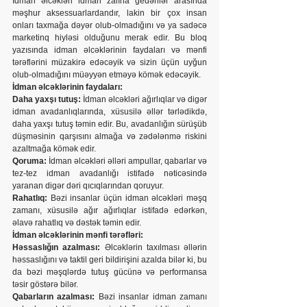
İdman əlcəkləri idman zalına gedənlər arasında 
məşhur aksessuarlardandır, lakin bir çox insan 
onları taxmağa dəyər olub-olmadığını və ya sadəcə 
marketinq hiyləsi olduğunu merak edir. Bu bloq 
yazısında idman əlcəklərinin faydaları və mənfi 
tərəflərini müzakirə edəcəyik və sizin üçün uyğun 
olub-olmadığını müəyyən etməyə kömək edəcəyik.
İdman əlcəklərinin faydaları:
Daha yaxşı tutuş:
 İdman əlcəkləri ağırlıqlar və digər 
idman avadanlıqlarında, xüsusilə əllər tərlədikdə, 
daha yaxşı tutuş təmin edir. Bu, avadanlığın sürüşüb 
düşməsinin qarşısını almağa və zədələnmə riskini 
azaltmağa kömək edir.
Qoruma:
 İdman əlcəkləri əlləri ampullar, qabarlar və 
tez-tez idman avadanlığı istifadə nəticəsində 
yaranan digər dəri qıcıqlarından qoruyur.
Rahatlıq:
 Bəzi insanlar üçün idman əlcəkləri məşq 
zamanı, xüsusilə ağır ağırlıqlar istifadə edərkən, 
əlavə rahatlıq və dəstək təmin edir.
İdman əlcəklərinin mənfi tərəfləri:
Həssaslığın azalması:
 Əlcəklərin taxılması əllərin 
həssaslığını və taktil geri bildirişini azalda bilər ki, bu 
da bəzi məşqlərdə tutuş gücünə və performansa 
təsir göstərə bilər.
Qabarların azalması:
 Bəzi insanlar idman zamanı 