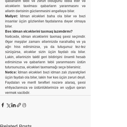
qabarların təbii və zəruri olduğunu iddia edir və 
əlcəklərin taxılması qabarların yaranmasını və 
əllərin dərisinin güclənməsini əngəlləyə bilər.
Maliyet:
 İdman əlcəkləri baha ola bilər və bəzi 
insanlar üçün gözlənilən faydalarına dəyər olmaya 
bilər.
Bəs idman əlcəklərini taxmaq lazımdırmı?
Nəticədə, idman əlcəklərini taxmaq şəxsi seçimdir. 
Əgər məşqlər zamanı əllərinizdə narahatlıq və ya 
ağrı hiss edirsinizsə, ya da tutuşunuz tez-tez 
sürüşürsə, əlcəklər sizin üçün faydalı ola bilər. 
Lakin, əllərinizin taktil geri bildirişini önəmli hesab 
edirsinizsə və qabarların təbii yaranmasını üstün 
tutursunuzsa, əlcəkləri taxmamağı seçə bilərsiniz.
Nəticə:
 İdman əlcəkləri bəzi idman zalı ziyarətçiləri 
üçün faydalı ola bilər, lakin hər kəs üçün zəruri deyil. 
Faydaları və mənfi tərəfləri nəzərə alaraq, şəxsi 
ehtiyaclarınıza və üstünlüklərinizə ən uyğun qərarı 
vermək vacibdir.
Related Posts